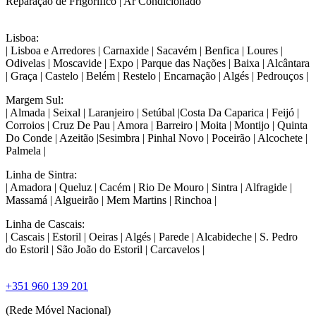
Reparação de Frigorifico | Ar Condicionado
Lisboa:
| Lisboa e Arredores | Carnaxide | Sacavém | Benfica | Loures |
Odivelas | Moscavide | Expo | Parque das Nações | Baixa | Alcântara
| Graça | Castelo | Belém | Restelo | Encarnação | Algés | Pedrouços |
Margem Sul:
| Almada | Seixal | Laranjeiro | Setúbal |Costa Da Caparica | Feijó |
Corroios | Cruz De Pau | Amora | Barreiro | Moita | Montijo | Quinta
Do Conde | Azeitão |Sesimbra | Pinhal Novo | Poceirão | Alcochete |
Palmela |
Linha de Sintra:
| Amadora | Queluz | Cacém | Rio De Mouro | Sintra | Alfragide |
Massamá | Algueirão | Mem Martins | Rinchoa |
Linha de Cascais:
| Cascais | Estoril | Oeiras | Algés | Parede | Alcabideche | S. Pedro
do Estoril | São João do Estoril | Carcavelos |
+351 960 139 201
(Rede Móvel Nacional)