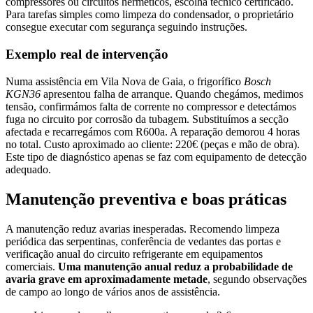
compressores ou circuitos herméticos, escolha técnico certificado.
Para tarefas simples como limpeza do condensador, o proprietário
consegue executar com segurança seguindo instruções.
Exemplo real de intervenção
Numa assistência em Vila Nova de Gaia, o frigorífico
Bosch
KGN36
apresentou falha de arranque. Quando chegámos, medimos
tensão, confirmámos falta de corrente no compressor e detectámos
fuga no circuito por corrosão da tubagem. Substituímos a secção
afectada e recarregámos com R600a. A reparação demorou 4 horas
no total. Custo aproximado ao cliente: 220€ (peças e mão de obra).
Este tipo de diagnóstico apenas se faz com equipamento de detecção
adequado.
Manutenção preventiva e boas práticas
A manutenção reduz avarias inesperadas. Recomendo limpeza
periódica das serpentinas, conferência de vedantes das portas e
verificação anual do circuito refrigerante em equipamentos
comerciais.
Uma manutenção anual reduz a probabilidade de
avaria grave em aproximadamente metade
, segundo observações
de campo ao longo de vários anos de assistência.