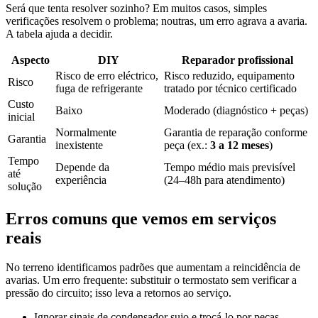
Será que tenta resolver sozinho? Em muitos casos, simples
verificações resolvem o problema; noutras, um erro agrava a avaria.
A tabela ajuda a decidir.
Aspecto
DIY
Reparador profissional
Risco de erro eléctrico,
Risco reduzido, equipamento
Risco
fuga de refrigerante
tratado por técnico certificado
Custo
Baixo
Moderado (diagnóstico + peças)
inicial
Normalmente
Garantia de reparação conforme
Garantia
inexistente
peça (ex.:
3 a 12 meses
)
Tempo
Depende da
Tempo médio mais previsível
até
experiência
(24–48h para atendimento)
solução
Erros comuns que vemos em serviços
reais
No terreno identificamos padrões que aumentam a reincidência de
avarias. Um erro frequente: substituir o termostato sem verificar a
pressão do circuito; isso leva a retornos ao serviço.
Ignorar sinais de condensador sujo e trocá-lo por peças