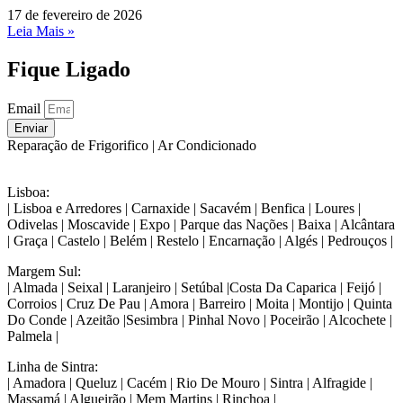
17 de fevereiro de 2026
Leia Mais »
Fique Ligado
Email
Enviar
Reparação de Frigorifico | Ar Condicionado
Lisboa:
| Lisboa e Arredores | Carnaxide | Sacavém | Benfica | Loures |
Odivelas | Moscavide | Expo | Parque das Nações | Baixa | Alcântara
| Graça | Castelo | Belém | Restelo | Encarnação | Algés | Pedrouços |
Margem Sul:
| Almada | Seixal | Laranjeiro | Setúbal |Costa Da Caparica | Feijó |
Corroios | Cruz De Pau | Amora | Barreiro | Moita | Montijo | Quinta
Do Conde | Azeitão |Sesimbra | Pinhal Novo | Poceirão | Alcochete |
Palmela |
Linha de Sintra:
| Amadora | Queluz | Cacém | Rio De Mouro | Sintra | Alfragide |
Massamá | Algueirão | Mem Martins | Rinchoa |